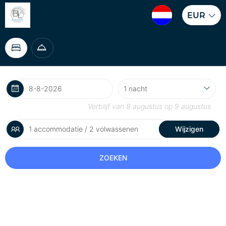
EUR
Verblijf van
8 augustus
op
9 augustus
1 accommodatie / 2 volwassenen
Wijzigen