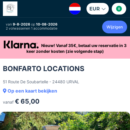
EUR
0
van
9-8-2026
op
10-08-2026
Wijzigen
2 volwassenen 1 accommodatie
Nieuw! Vanaf 35€, betaal uw reservatie in 3
keer zonder kosten (zie volgende stap)
BONFARTO LOCATIONS
51 Route De Soubartelle - 24480 URVAL
Op een kaart bekijken
€ 65,00
vanaf