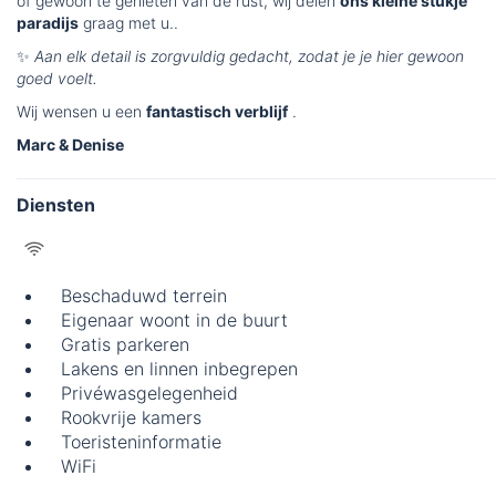
of gewoon te genieten van de rust, wij delen
ons kleine stukje
paradijs
graag met u..
✨
Aan elk detail is zorgvuldig gedacht, zodat je je hier gewoon
goed voelt.
Wij wensen u een
fantastisch verblijf
.
Marc & Denise
Diensten
Beschaduwd terrein
Eigenaar woont in de buurt
Gratis parkeren
Lakens en linnen inbegrepen
Privéwasgelegenheid
Rookvrije kamers
Toeristeninformatie
WiFi