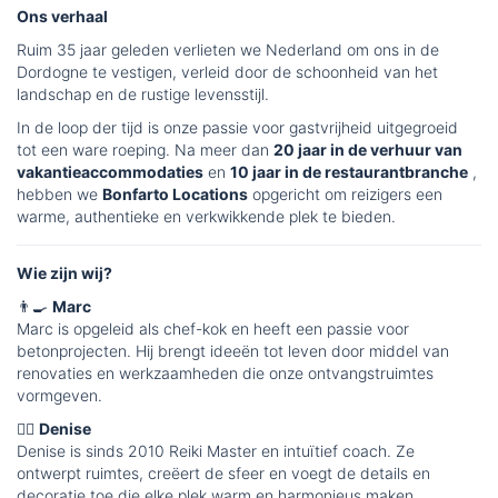
Ons verhaal
Ruim 35 jaar geleden verlieten we Nederland om ons in de
Dordogne te vestigen, verleid door de schoonheid van het
landschap en de rustige levensstijl.
In de loop der tijd is onze passie voor gastvrijheid uitgegroeid
tot een ware roeping. Na meer dan
20 jaar in de verhuur van
vakantieaccommodaties
en
10 jaar in de restaurantbranche
,
hebben we
Bonfarto Locations
opgericht om reizigers een
warme, authentieke en verkwikkende plek te bieden.
Wie zijn wij?
👨‍🍳
Marc
Marc is opgeleid als chef-kok en heeft een passie voor
betonprojecten. Hij brengt ideeën tot leven door middel van
renovaties en werkzaamheden die onze ontvangstruimtes
vormgeven.
🧘‍♀️
Denise
Denise is sinds 2010 Reiki Master en intuïtief coach. Ze
ontwerpt ruimtes, creëert de sfeer en voegt de details en
decoratie toe die elke plek warm en harmonieus maken.