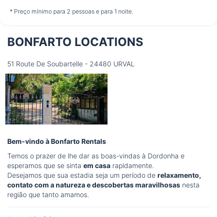
não disponível
não disponível
não disponível
* Preço mínimo para 2 pessoas e para 1 noite.
BONFARTO LOCATIONS
Quinta-Feira
13/08
51 Route De Soubartelle - 24480 URVAL
não disponível
Bem-vindo à Bonfarto Rentals
Temos o prazer de lhe dar as boas-vindas à Dordonha e
esperamos que se sinta
em casa
rapidamente.
Desejamos que sua estadia seja um período de
relaxamento,
contato com a natureza e descobertas maravilhosas
nesta
região que tanto amamos.