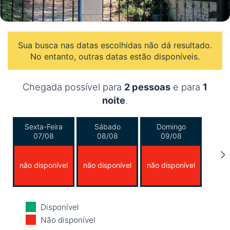
Sua busca nas datas escolhidas não dá resultado.
No entanto, outras datas estão disponíveis.
Chegada possível para
2 pessoas
e para
1
noite
.
Sexta-Feira
Sábado
Domingo
07/08
08/08
09/08
não disponível
não disponível
não disponível
Segunda-Feira
Terça-Feira
Quarta-Feira
Disponível
10/08
11/08
12/08
Não disponível