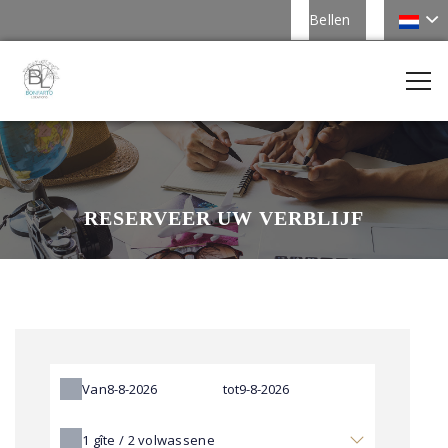
Bellen
RESERVEER UW VERBLIJF
Van
tot
1
gîte /
2
volwassene