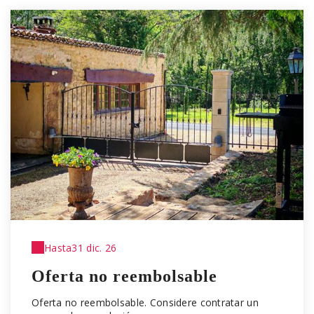
Hasta
31 dic. 26
Oferta no reembolsable
Oferta no reembolsable. Considere contratar un