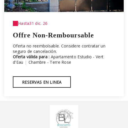
Hasta
31 dic. 26
Offre Non-Remboursable
Oferta no reembolsable. Considere contratar un
seguro de cancelación.
Oferta válida para :
Apartamento Estudio - Vert
d'Eau
|
Chambre - Terre Rose
RESERVAS EN LINEA