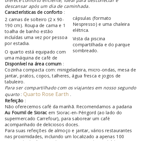
oferece conforto eficiente, ideal para desconectar e
descansar após um dia de caminhada.
Características de conforto
:
cápsulas (formato
2 camas de solteiro (2 x 90-
Nespresso) e uma chaleira
190 cm). Roupa de cama e 1
elétrica.
toalha de banho estão
incluídas uma vez por pessoa
Vista da piscina
por estadia.
compartilhada e do parque
sombreado.
O quarto está equipado com
uma máquina de café de
Disponível na área comum
:
Cozinha compacta com: minigeladeira, micro-ondas, mesa de
jantar, pratos, copos, talheres, água fresca e jogos de
tabuleiro.
Para ser compartilhado com os viajantes em nosso segundo
Quarto Rose Earth
quarto
:
.
Refeição
:
Não oferecemos café da manhã. Recomendamos a padaria
Au Fournil de Siorac
em Siorac-en-Périgord (ao lado do
supermercado Carrefour), para saborear um café
acompanhado de deliciosos doces.
Para suas refeições de almoço e jantar, vários restaurantes
nas proximidades, incluindo um localizado a apenas 100