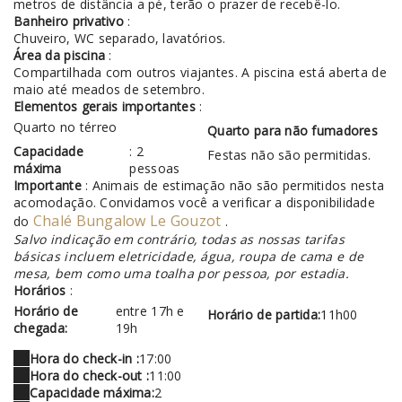
metros de distância a pé, terão o prazer de recebê-lo.
Banheiro privativo
:
Chuveiro, WC separado, lavatórios.
Área da piscina
:
Compartilhada com outros viajantes. A piscina está aberta de
maio até meados de setembro.
Elementos gerais importantes
:
Quarto no térreo
Quarto para não fumadores
Capacidade
: 2
Festas não são permitidas.
máxima
pessoas
Importante
: Animais de estimação não são permitidos nesta
acomodação. Convidamos você a verificar a disponibilidade
Chalé Bungalow Le Gouzot
do
.
Salvo indicação em contrário, todas as nossas tarifas
básicas incluem eletricidade, água, roupa de cama e de
mesa, bem como uma toalha por pessoa, por estadia.
Horários
:
Horário de
entre 17h e
Horário de partida:
11h00
chegada:
19h
Hora do check-in :
17:00
Hora do check-out :
11:00
Capacidade máxima:
2