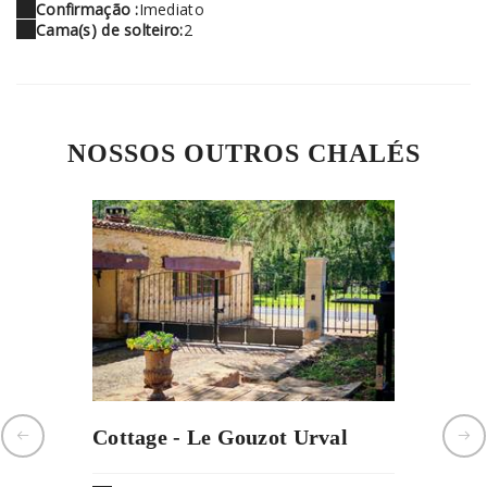
Confirmação :
Imediato
Cama(s) de solteiro:
2
NOSSOS OUTROS CHALÉS
Cottage - Le Gouzot Urval
Gîte - 