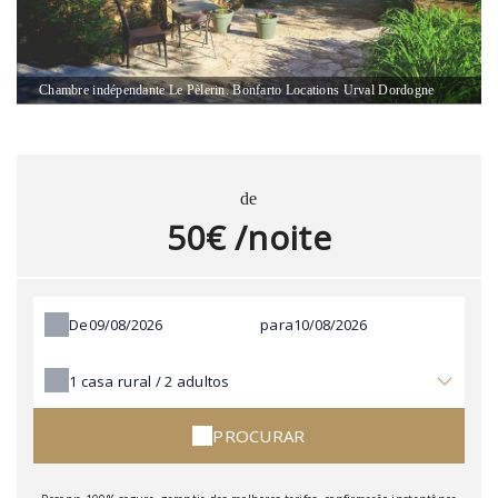
Chambre indépendante Le Pèlerin. Bonfarto Locations Urval Dordogne
de
50€ /noite
De
para
1
casa rural /
2
adultos
PROCURAR