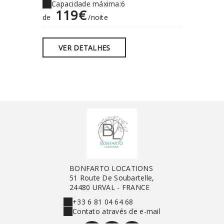
Capacidade máxima:6
Capaci
119€
11
de
/noite
de
VER DETALHES
VER
BONFARTO LOCATIONS
51 Route De Soubartelle,
24480 URVAL - FRANCE
+33 6 81 04 64 68
Contato através de e-mail