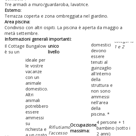
Tre armadi a muro/guardaroba, lavatrice.
Esterno:
Terrazza coperta e zona ombreggiata nel giardino.
Area piscina:
Condiviso con altri ospiti. La piscina è aperta da maggio a
metà settembre.
Informazioni generali importanti:
domestici
Il Cottage Bungalow
unico
1 e 2
devono
è su un
livello
essere
ideale per
tenuti al
le vostre
guinzaglio
vacanze
all'interno
con un
della
animale
struttura e
domestico.
non sono
Altri
ammessi
animali
nell'area
potrebbero
della
essere
piscina. *
ammessi
4 persone + 1
su
Occupazione
Rifiutiamo
bambino (sotto i
richiesta e
massima:
l'accesso
2 anni)
a un costo