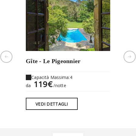
Gîte - Le Pigeonnier
Monolo
Capacità Massima:4
Capaci
119€
55
da
/notte
da
VEDI DETTAGLI
VEDI