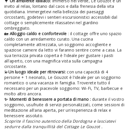
🌳
Un ambiente idilliaco:
Immerso nel verde, Le Gouzot è un
invito al relax, lontano dal caos e dalla frenesia della vita
quotidiana. Immergetevi nella bellezza dei paesaggi
circostanti, godetevi i sentieri escursionistici accessibili dal
cottage o semplicemente rilassatevi nel giardino
ombreggiato.
🏡
Alloggio caldo e confortevole
: il cottage offre uno spazio
caldo con un arredamento curato. Una cucina
completamente attrezzata, un soggiorno accogliente e
spaziose camere da letto vi faranno sentire come a casa. La
sua terrazza privata coperta è l'ideale per gustare i pasti
all'aperto, con una magnifica vista sulla campagna
circostante.
💫
Un luogo ideale per ritrovarsi:
con una capacità di 4
persone + 1 neonato, Le Gouzot è l'ideale per un soggiorno
romantico o una vacanza in famiglia. Troverete tutto il
necessario per un piacevole soggiorno: Wi-Fi, TV, barbecue e
molto altro ancora.
✨ Momenti di benessere a portata di mano :
durante il vostro
soggiorno, usufruite di servizi personalizzati, come sessioni di
meditazione all'aria aperta, per un'esperienza di relax e
benessere assoluto.
Scoprite il fascino autentico della Dordogna e lasciatevi
sedurre dalla tranquillità del Cottage Le Gouzot .