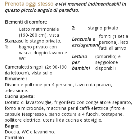
Prenota oggi stesso
e vivi momenti indimenticabili in
questo piccolo angolo di paradiso.
Elementi di comfort:
2:
stagno privato
Letto matrimoniale
(160-200 cm), vista
forniti (1 set a
Lenzuola e
Stanza
sullo stagno privato,
persona), letti
asciugamani
1:
bagno privato con
fatti all'arrivo
vasca, doppio lavabo e
Lettino
(ombrello) e
WC
per
seggiolone
Camera
letti singoli (2x 90-190
bambini
disponibili
da letto
cm), vista sullo
Rimanere :
Divano e poltrone per 4 persone, tavolo da pranzo,
televisione.
Cucina aperta:
Dotato di lavastoviglie, frigorifero con congelatore separato,
forno a microonde, macchina per il caffè elettrica (filtro e
capsule Nespresso), piano cottura a 4 fuochi, tostapane,
bollitore elettrico, utensili da cucina e stoviglie.
Bagno:
Doccia, WC e lavandino.
Corridoio :