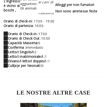
L'ingresso
ai cani di
aggiuntivo.
Alloggi per non fumatori
è vicino ai
Gli animali
boschi ,
Non sono ammesse feste
categoria
Orario di check-in:
17:00 - 19:00
Orario di partenza:
10:00.
Orario di Check-in :
17:00
Orario di Check Out :
10:00
Capacità Massima:
6
Conferma :
Immediato
Letto/i Singolo/i:
2
Letto/i matrimoniale/i :
1
Divano/i letto/i doppio/i :
1
Cull(a)e per Neonati:
Sì
LE NOSTRE ALTRE CASE