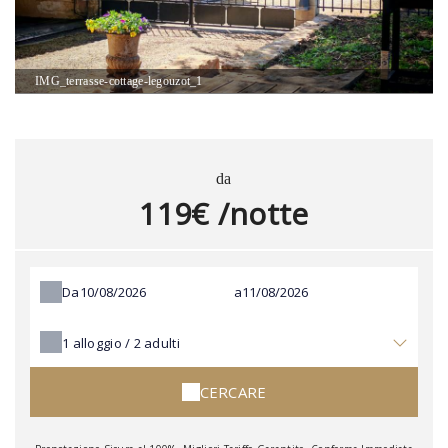
IMG_terrasse-cottage-legouzot_1
da
119€ /notte
Da
a
1
alloggio /
2
adulti
CERCARE