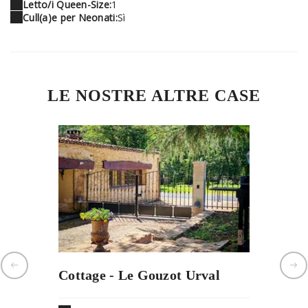
Letto/i Queen-Size:
1
Cull(a)e per Neonati:
Sì
LE NOSTRE ALTRE CASE
Cottage - Le Gouzot Urval
Monolo