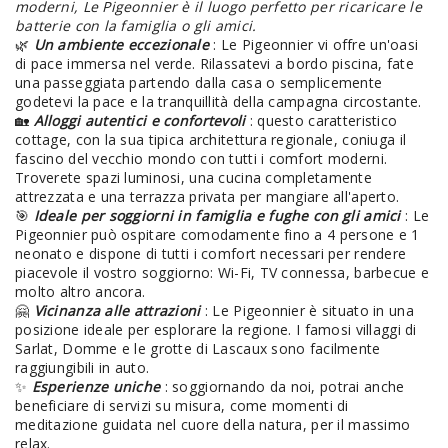
moderni, Le Pigeonnier è il luogo perfetto per ricaricare le
batterie con la famiglia o gli amici.
🌿
Un ambiente eccezionale
: Le Pigeonnier vi offre un'oasi
di pace immersa nel verde. Rilassatevi a bordo piscina, fate
una passeggiata partendo dalla casa o semplicemente
godetevi la pace e la tranquillità della campagna circostante.
🏡
Alloggi autentici e confortevoli
: questo caratteristico
cottage, con la sua tipica architettura regionale, coniuga il
fascino del vecchio mondo con tutti i comfort moderni.
Troverete spazi luminosi, una cucina completamente
attrezzata e una terrazza privata per mangiare all'aperto.
🎯
Ideale per soggiorni in famiglia e fughe con gli amici
: Le
Pigeonnier può ospitare comodamente fino a 4 persone e 1
neonato e dispone di tutti i comfort necessari per rendere
piacevole il vostro soggiorno: Wi-Fi, TV connessa, barbecue e
molto altro ancora.
🤗
Vicinanza alle attrazioni
: Le Pigeonnier è situato in una
posizione ideale per esplorare la regione. I famosi villaggi di
Sarlat, Domme e le grotte di Lascaux sono facilmente
raggiungibili in auto.
✨
Esperienze uniche
: soggiornando da noi, potrai anche
beneficiare di servizi su misura, come momenti di
meditazione guidata nel cuore della natura, per il massimo
relax.