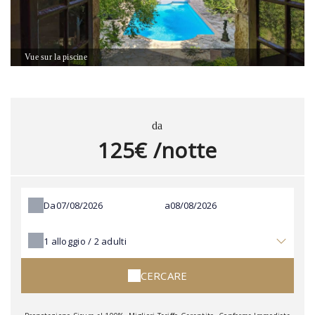
Vue sur la piscine
da
125€ /notte
Da
a
1
alloggio /
2
adulti
CERCARE