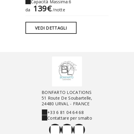
Capacità Massima:6
Capaci
139€
55
da
/notte
da
VEDI DETTAGLI
VEDI
BONFARTO LOCATIONS
51 Route De Soubartelle,
24480 URVAL - FRANCE
+33 6 81 04 64 68
Contattare per smalto