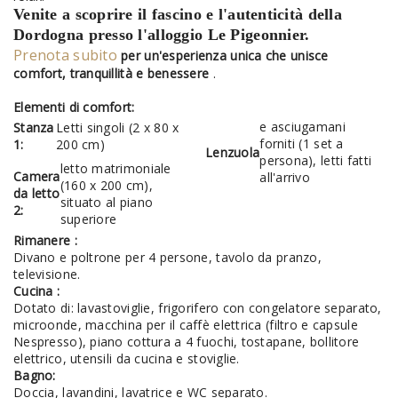
Venite a scoprire il fascino e l'autenticità della
Dordogna presso l'alloggio Le Pigeonnier.
Prenota subito
per un'esperienza unica che unisce
comfort, tranquillità e benessere
.
Elementi di comfort:
e asciugamani
Stanza
Letti singoli (2 x 80 x
forniti (1 set a
1:
200 cm)
Lenzuola
persona), letti fatti
letto matrimoniale
Camera
all'arrivo
(160 x 200 cm),
da letto
situato al piano
2:
superiore
Rimanere :
Divano e poltrone per 4 persone, tavolo da pranzo,
televisione.
Cucina :
Dotato di: lavastoviglie, frigorifero con congelatore separato,
microonde, macchina per il caffè elettrica (filtro e capsule
Nespresso), piano cottura a 4 fuochi, tostapane, bollitore
elettrico, utensili da cucina e stoviglie.
Bagno:
Doccia, lavandini, lavatrice e WC separato.