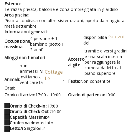
Esterno:
Terrazza privata, balcone e zona ombreggiata in giardino
Area piscina:
Piscina condivisa con altre sistemazioni, aperta da maggio a
metà settembre
Informazioni generali:
Gouzot
disponibilità
4 persone + 1
Occupazione
del
bambino (sotto i
massima:
2 anni)
tramite diversi gradini
e una scala interna
Alloggi non fumatori
Accesso
per raggiungere la
al gîte
non
camera da letto al
ammessi. Vi
Cottage
piano superiore
invitiamo a
Le
Animali:
.
Feste:
Non consentite
verificare la
Orari:
Orario di arrivo:
17:00 - 19:00.
Orario di partenza:
10:00.
Orario di Check-in :
17:00
Orario di Check Out :
10:00
Capacità Massima:
4
Conferma :
Immediato
Letto/i Singolo/i:
2