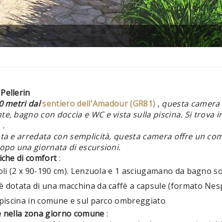
Pellerin
0 metri dal
sentiero dell'Amadour (GR81)
, questa camera d
e, bagno con doccia e WC e vista sulla piscina. Si trova 
r
.
ta e arredata con semplicità, questa camera offre un comfo
dopo una giornata di escursioni.
iche di comfort
:
ngoli (2 x 90-190 cm). Lenzuola e 1 asciugamano da bagno s
 dotata di una macchina da caffè a capsule (formato Nespr
a piscina in comune e sul parco ombreggiato
e nella zona giorno comune
: