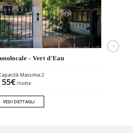
nolocale - Vert d'Eau
Chambre
Capacità Massima:2
Capacità
55€
60€
a
/notte
da
/
VEDI DETTAGLI
VEDI D