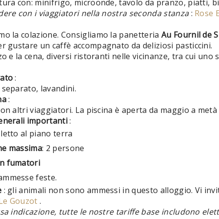
ura con: minifrigo, microonde, tavolo da pranzo, piatti, bi
dere con i viaggiatori nella nostra seconda stanza
:
Rose 
mo la colazione. Consigliamo la panetteria
Au Fournil de S
r gustare un caffè accompagnato da deliziosi pasticcini.
zo e la cena, diversi ristoranti nelle vicinanze, tra cui uno s
vato
:
separato, lavandini.
na
:
on altri viaggiatori. La piscina è aperta da maggio a metà
enerali importanti
:
letto al piano terra
ne massima
: 2 persone
n fumatori
ammesse feste.
e
: gli animali non sono ammessi in questo alloggio. Vi invit
Le Gouzot
.
sa indicazione, tutte le nostre tariffe base includono elet