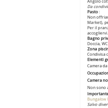
Angolo cott
Da condivi
Pasto
:
Non offria
Market), pe
Per il pran
accogliervi.
Bagno pri
Doccia, WC 
Zona pisci
Condivisa c
Elementi g
Camera da 
Occupazio
Camera no
Non sono 
Important
Bungalow 
Salvo diver