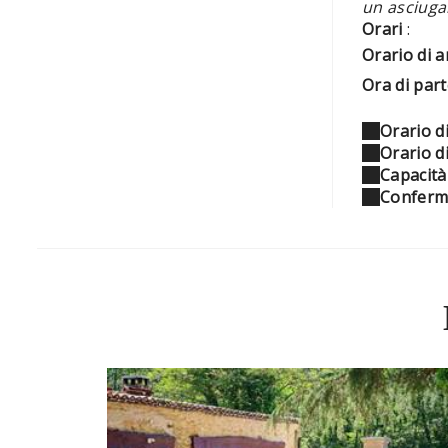
un asciuga
Orari
:
Orario di a
Ora di par
Orario di
Orario d
Capacità
Conferm