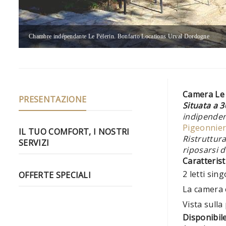
Chambre indépendante Le Pèlerin. Bonfarto Locations Urval Dordogne
Camera Le 
PRESENTAZIONE
Situata a 3
indipendent
Pigeonnie
IL TUO COMFORT, I NOSTRI
Ristruttura
SERVIZI
riposarsi 
Caratterist
2 letti si
OFFERTE SPECIALI
La camera è
Vista sull
Disponibil