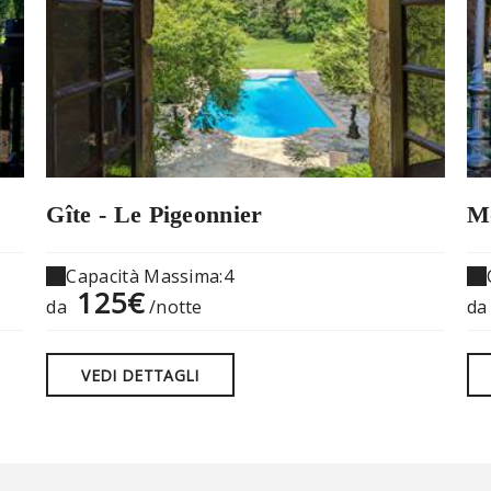
Gîte - Le Pigeonnier
Mo
Capacità Massima:4
125€
da
/notte
d
VEDI DETTAGLI